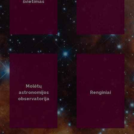
švietimas
PLAČIAU
PLAČIAU
Molėtų
astronomijos
Renginiai
observatorija
PLAČIAU
PLAČIAU