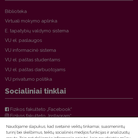
Biblioteka
Virtuali mokymo aplinka
E. tapatybių valdymo sistema
VU el. paslaugos
VU informacinė sistema
VU el. paštas studentams
VU el. paštas darbuotojams
VU privatumo politika
Socialiniai tinklai
Fizikos fakulteto „Facebook“
Fizikos fakulteto „Instagram“
Teorinės fizikos ir astronomijos instituto „Facebook“
Naudojame slapukus, kad svetainė veiktų tinkamai, suasmenintų
VU FF TFAI Molėtų astronomijos observatorijos
turinį bei skelbimus, teiktų socialinės medijos funkcijas ir analizuotų
„Facebook“