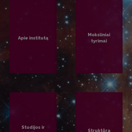
Moksliniai
Apie institutą
tyrimai
PLAČIAU
PLAČIAU
Studijos ir
Struktūra