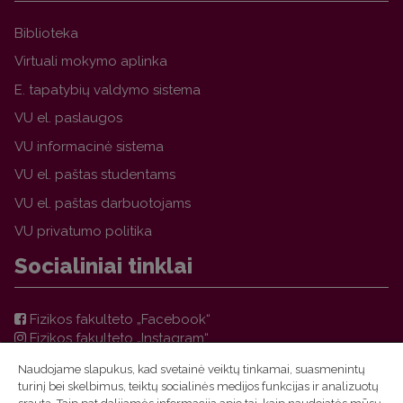
Biblioteka
Virtuali mokymo aplinka
E. tapatybių valdymo sistema
VU el. paslaugos
VU informacinė sistema
VU el. paštas studentams
VU el. paštas darbuotojams
VU privatumo politika
Socialiniai tinklai
Fizikos fakulteto „Facebook“
Fizikos fakulteto „Instagram“
Teorinės fizikos ir astronomijos instituto „Facebook“
Naudojame slapukus, kad svetainė veiktų tinkamai, suasmenintų
VU FF TFAI Molėtų astronomijos observatorijos
turinį bei skelbimus, teiktų socialinės medijos funkcijas ir analizuotų
„Facebook“