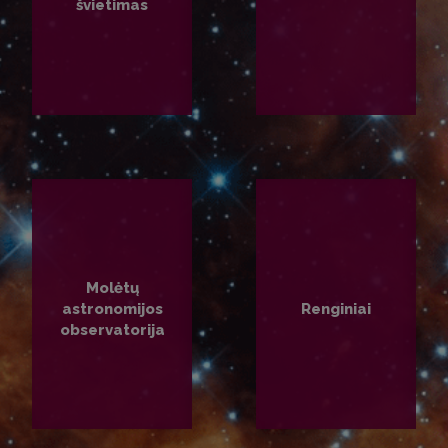
švietimas
PLAČIAU
PLAČIAU
Molėtų
astronomijos
Renginiai
observatorija
PLAČIAU
PLAČIAU