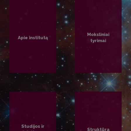
Moksliniai
Apie institutą
tyrimai
PLAČIAU
PLAČIAU
Studijos ir
Struktūra