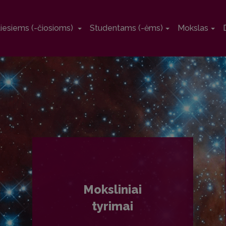
tiesiems (-čiosioms)
Studentams (-ėms)
Mokslas
Moksliniai
tyrimai