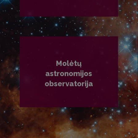
PLAČIAU
Molėtų
astronomijos
observatorija
PLAČIAU