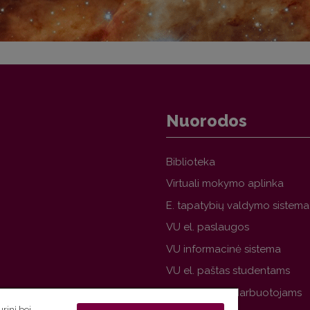
Nuorodos
Biblioteka
Virtuali mokymo aplinka
E. tapatybių valdymo sistema
VU el. paslaugos
VU informacinė sistema
VU el. paštas studentams
VU el. paštas darbuotojams
rinį bei