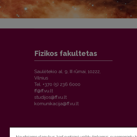
Fizikos fakultetas
Saulėtekio al. 9, III rūmai, 10222,
Vilnius
Tel. +370 (5) 236 6000
Naudojame slapukus, kad svetainė veiktų tinkamai, suasmenintų tu