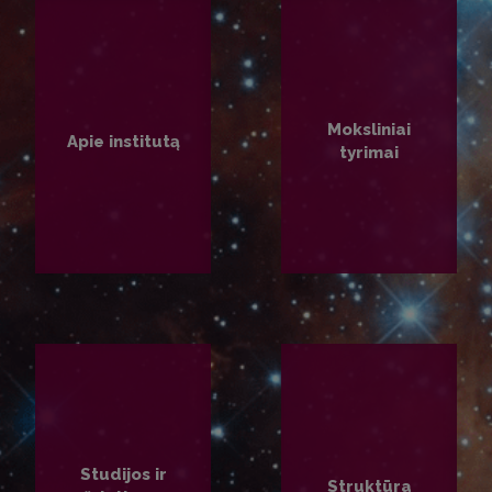
Moksliniai
Apie institutą
tyrimai
PLAČIAU
PLAČIAU
Studijos ir
Struktūra