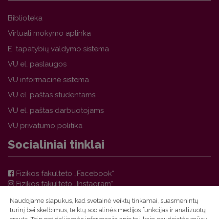
Biblioteka
Virtuali mokymo aplinka
E. tapatybių valdymo sistema
VU el. paslaugos
VU informacinė sistema
VU el. paštas studentams
VU el. paštas darbuotojams
VU privatumo politika
Socialiniai tinklai
Fizikos fakulteto „Facebook“
Fizikos fakulteto „Instagram“
Teorinės fizikos ir astronomijos instituto „Facebook“
Naudojame slapukus, kad svetainė veiktų tinkamai, suasmenintų
VU FF TFAI Molėtų astronomijos observatorijos
turinį bei skelbimus, teiktų socialinės medijos funkcijas ir analizuotų
„Facebook“