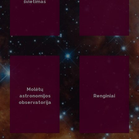
švietimas
PLAČIAU
PLAČIAU
Molėtų
astronomijos
Renginiai
observatorija
PLAČIAU
PLAČIAU