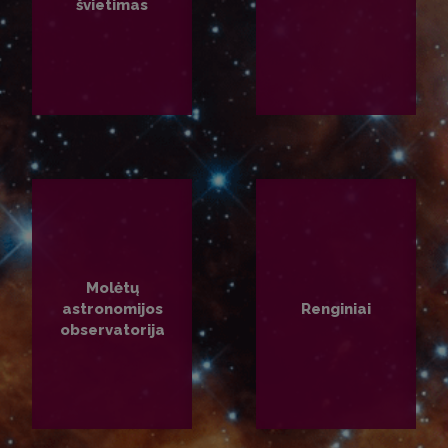
švietimas
PLAČIAU
PLAČIAU
Molėtų
astronomijos
Renginiai
observatorija
PLAČIAU
PLAČIAU