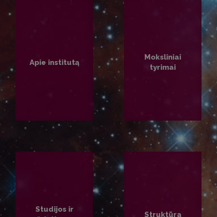
Moksliniai
Apie institutą
tyrimai
PLAČIAU
PLAČIAU
Studijos ir
Struktūra