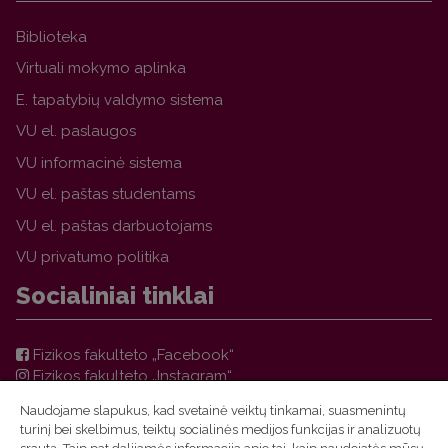
Biblioteka
Virtuali mokymo aplinka
E. tapatybių valdymo sistema
VU el. paslaugos
VU informacinė sistema
VU el. paštas studentams
VU el. paštas darbuotojams
VU privatumo politika
Socialiniai tinklai
Fizikos fakulteto „Facebook“
Fizikos fakulteto „Instagram“
Teorinės fizikos ir astronomijos instituto „Facebook“
Naudojame slapukus, kad svetainė veiktų tinkamai, suasmenintų
VU FF TFAI Molėtų astronomijos observatorijos
turinį bei skelbimus, teiktų socialinės medijos funkcijas ir analizuotų
„Facebook“