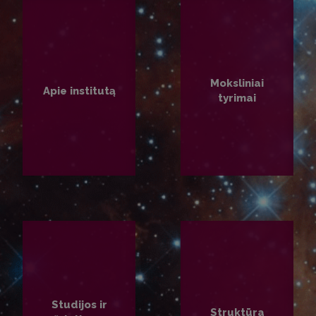
Moksliniai
Apie institutą
tyrimai
PLAČIAU
PLAČIAU
Studijos ir
Struktūra