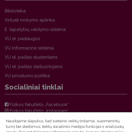
Biblioteka
Virtuali mokymo aplinka
E. tapatybių valdymo sistema
VU el. paslaugos
VU informacinė sistema
VU el. paštas studentams
VU el. paštas darbuotojams
VU privatumo politika
Socialiniai tinklai
Fizikos fakulteto „Facebook“
Fizikos fakulteto „Instagram“
Teorinės fizikos ir astronomijos instituto „Facebook“
Naudojame slapukus, kad svetainė veiktų tinkamai, suasmenintų
VU FF TFAI Molėtų astronomijos observatorijos
turinį bei skelbimus, teiktų socialinės medijos funkcijas ir analizuotų
„Facebook“