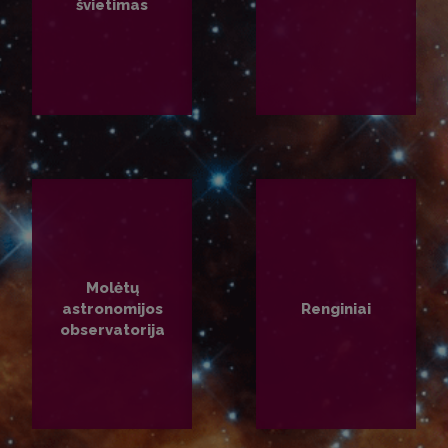
švietimas
PLAČIAU
PLAČIAU
Molėtų
astronomijos
Renginiai
observatorija
PLAČIAU
PLAČIAU