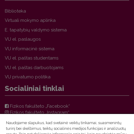
Biblioteka
Virtuali mokymo aplinka
E. tapatybių valdymo sistema
VU el. paslaugos
VU informacinė sistema
VU el. paštas studentams
VU el. paštas darbuotojams
VU privatumo politika
Socialiniai tinklai
Fizikos fakulteto „Facebook“
Fizikos fakulteto „Instagram“
Teorinės fizikos ir astronomijos instituto „Facebook“
Naudojame slapukus, kad svetainė veiktų tinkamai, suasmenintų
VU FF TFAI Molėtų astronomijos observatorijos
turinį bei skelbimus, teiktų socialinės medijos funkcijas ir analizuotų
„Facebook“