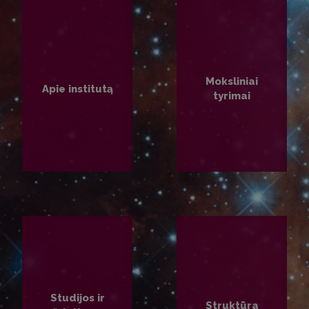
Moksliniai
Apie institutą
tyrimai
PLAČIAU
PLAČIAU
Studijos ir
Struktūra