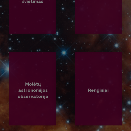
švietimas
PLAČIAU
PLAČIAU
Molėtų
astronomijos
Renginiai
observatorija
PLAČIAU
PLAČIAU