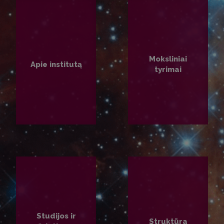
Moksliniai
Apie institutą
tyrimai
PLAČIAU
PLAČIAU
Studijos ir
Struktūra