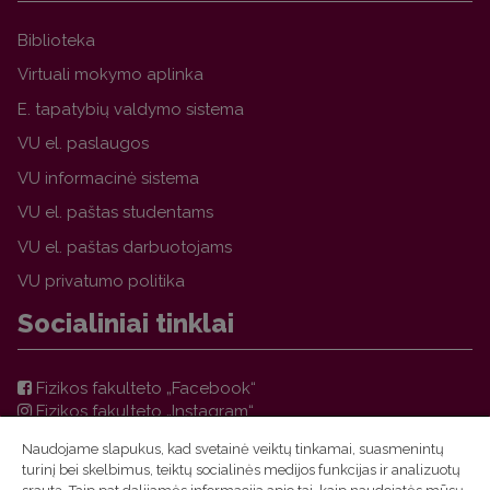
Biblioteka
Virtuali mokymo aplinka
E. tapatybių valdymo sistema
VU el. paslaugos
VU informacinė sistema
VU el. paštas studentams
VU el. paštas darbuotojams
VU privatumo politika
Socialiniai tinklai
Fizikos fakulteto „Facebook“
Fizikos fakulteto „Instagram“
Teorinės fizikos ir astronomijos instituto „Facebook“
Naudojame slapukus, kad svetainė veiktų tinkamai, suasmenintų
VU FF TFAI Molėtų astronomijos observatorijos
turinį bei skelbimus, teiktų socialinės medijos funkcijas ir analizuotų
„Facebook“