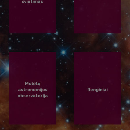
švietimas
PLAČIAU
PLAČIAU
Molėtų
astronomijos
Renginiai
observatorija
PLAČIAU
PLAČIAU