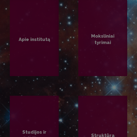
Moksliniai
Apie institutą
tyrimai
PLAČIAU
PLAČIAU
Studijos ir
Struktūra