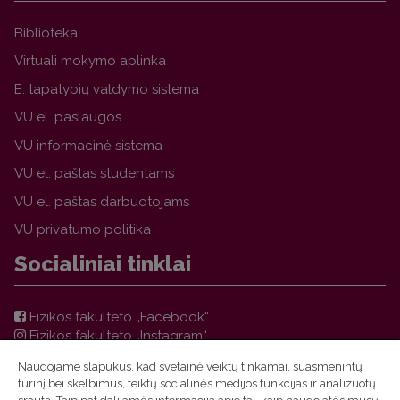
Biblioteka
Virtuali mokymo aplinka
E. tapatybių valdymo sistema
VU el. paslaugos
VU informacinė sistema
VU el. paštas studentams
VU el. paštas darbuotojams
VU privatumo politika
Socialiniai tinklai
Fizikos fakulteto „Facebook“
Fizikos fakulteto „Instagram“
Teorinės fizikos ir astronomijos instituto „Facebook“
Naudojame slapukus, kad svetainė veiktų tinkamai, suasmenintų
VU FF TFAI Molėtų astronomijos observatorijos
turinį bei skelbimus, teiktų socialinės medijos funkcijas ir analizuotų
„Facebook“