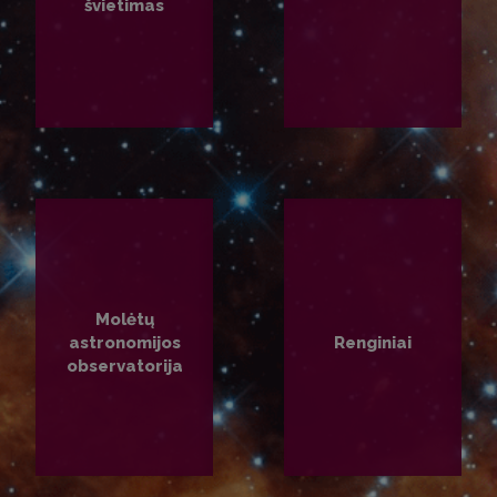
švietimas
PLAČIAU
PLAČIAU
Molėtų
astronomijos
Renginiai
observatorija
PLAČIAU
PLAČIAU