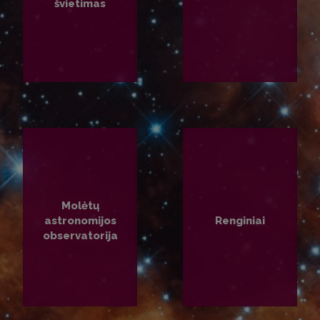
švietimas
PLAČIAU
PLAČIAU
Molėtų
astronomijos
Renginiai
observatorija
PLAČIAU
PLAČIAU