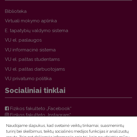
Biblioteka
Virtuali mokymo aplinka
E. tapatybių valdymo sistema
VU el. paslaugos
VU informacinė sistema
VU el. paštas studentams
VU el. paštas darbuotojams
VU privatumo politika
Socialiniai tinklai
Fizikos fakulteto „Facebook“
Fizikos fakulteto „Instagram“
Teorinės fizikos ir astronomijos instituto „Facebook“
Naudojame slapukus, kad svetainė veiktų tinkamai, suasmenintų
VU FF TFAI Molėtų astronomijos observatorijos
turinį bei skelbimus, teiktų socialinės medijos funkcijas ir analizuotų
„Facebook“