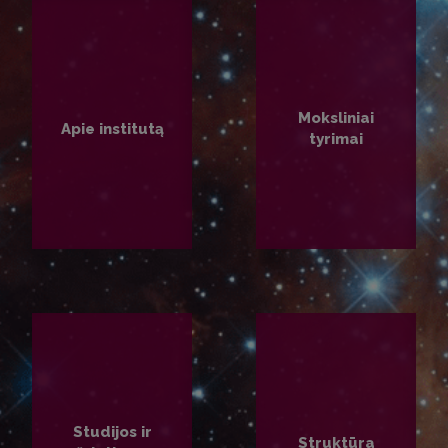
Moksliniai
Apie institutą
tyrimai
PLAČIAU
PLAČIAU
Studijos ir
Struktūra