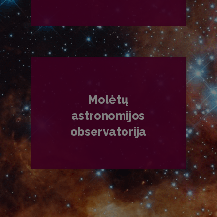
PLAČIAU
Molėtų
astronomijos
observatorija
PLAČIAU