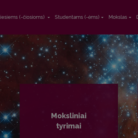
tiesiems (-čiosioms)
Studentams (-ėms)
Mokslas
Moksliniai
tyrimai