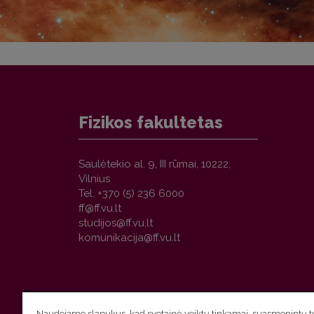
Fizikos fakultetas
Saulėtekio al. 9, III rūmai, 10222,
Vilnius
Tel. +370 (5) 236 6000
Naudojame slapukus, kad svetainė veiktų tinkamai, suasmenintų tu