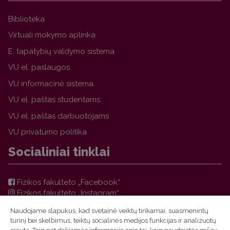
Biblioteka
Virtuali mokymo aplinka
E. tapatybių valdymo sistema
VU el. paslaugos
VU informacinė sistema
VU el. paštas studentams
VU el. paštas darbuotojams
VU privatumo politika
Socialiniai tinklai
Fizikos fakulteto „Facebook“
Fizikos fakulteto „Instagram“
Teorinės fizikos ir astronomijos instituto „Facebook“
Naudojame slapukus, kad svetainė veiktų tinkamai, suasmenintų
VU FF TFAI Molėtų astronomijos observatorijos
turinį bei skelbimus, teiktų socialinės medijos funkcijas ir analizuotų
„Facebook“