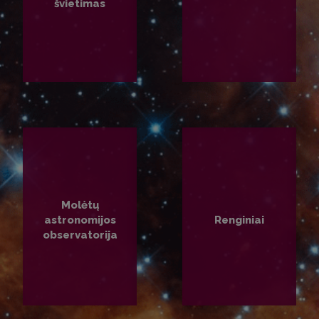
švietimas
PLAČIAU
PLAČIAU
Molėtų
astronomijos
Renginiai
observatorija
PLAČIAU
PLAČIAU