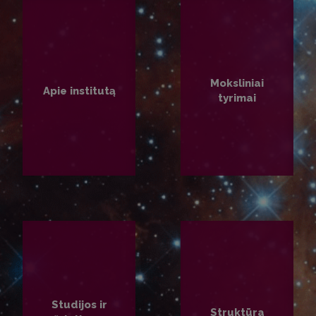
Moksliniai
Apie institutą
tyrimai
PLAČIAU
PLAČIAU
Studijos ir
Struktūra