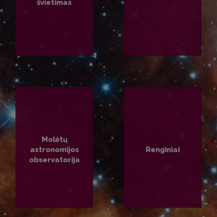
švietimas
PLAČIAU
PLAČIAU
Molėtų
astronomijos
Renginiai
observatorija
PLAČIAU
PLAČIAU