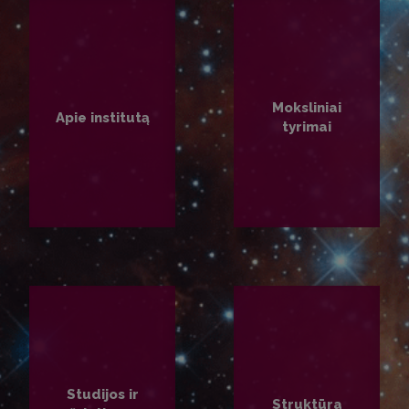
Moksliniai
Apie institutą
tyrimai
PLAČIAU
PLAČIAU
Studijos ir
Struktūra