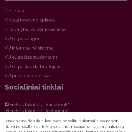
Biblioteka
Virtuali mokymo aplinka
E. tapatybių valdymo sistema
VU el. paslaugos
VU informacinė sistema
VU el. paštas studentams
VU el. paštas darbuotojams
VU privatumo politika
Socialiniai tinklai
Fizikos fakulteto „Facebook“
Fizikos fakulteto „Instagram“
Teorinės fizikos ir astronomijos instituto „Facebook“
Naudojame slapukus, kad svetainė veiktų tinkamai, suasmenintų
VU FF TFAI Molėtų astronomijos observatorijos
turinį bei skelbimus, teiktų socialinės medijos funkcijas ir analizuotų
„Facebook“