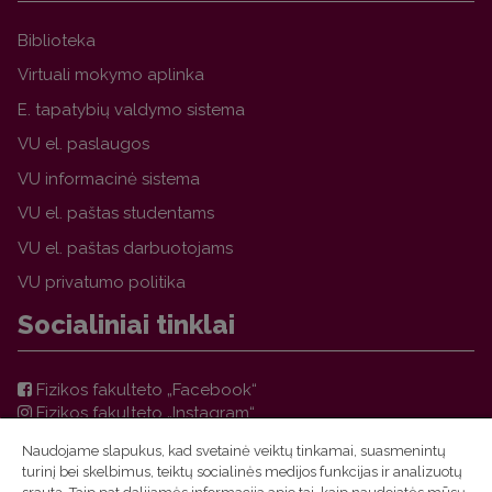
Biblioteka
Virtuali mokymo aplinka
E. tapatybių valdymo sistema
VU el. paslaugos
VU informacinė sistema
VU el. paštas studentams
VU el. paštas darbuotojams
VU privatumo politika
Socialiniai tinklai
Fizikos fakulteto „Facebook“
Fizikos fakulteto „Instagram“
Teorinės fizikos ir astronomijos instituto „Facebook“
Naudojame slapukus, kad svetainė veiktų tinkamai, suasmenintų
VU FF TFAI Molėtų astronomijos observatorijos
turinį bei skelbimus, teiktų socialinės medijos funkcijas ir analizuotų
„Facebook“