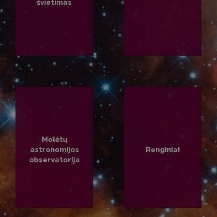
švietimas
PLAČIAU
PLAČIAU
Molėtų
astronomijos
Renginiai
observatorija
PLAČIAU
PLAČIAU