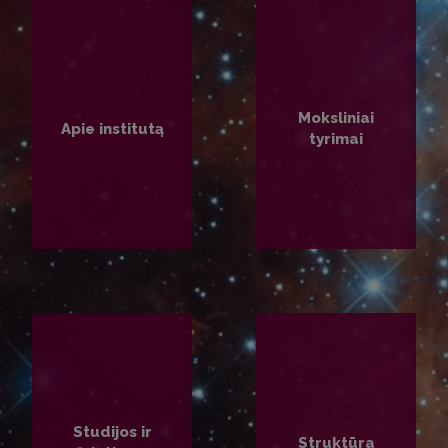
Moksliniai
Apie institutą
tyrimai
PLAČIAU
PLAČIAU
Studijos ir
Struktūra