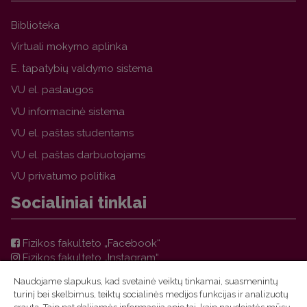
Biblioteka
Virtuali mokymo aplinka
E. tapatybių valdymo sistema
VU el. paslaugos
VU informacinė sistema
VU el. paštas studentams
VU el. paštas darbuotojams
VU privatumo politika
Socialiniai tinklai
Fizikos fakulteto „Facebook“
Fizikos fakulteto „Instagram“
Teorinės fizikos ir astronomijos instituto „Facebook“
Naudojame slapukus, kad svetainė veiktų tinkamai, suasmenintų
VU FF TFAI Molėtų astronomijos observatorijos
turinį bei skelbimus, teiktų socialinės medijos funkcijas ir analizuotų
„Facebook“