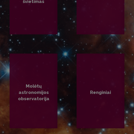
švietimas
PLAČIAU
PLAČIAU
Molėtų
astronomijos
Renginiai
observatorija
PLAČIAU
PLAČIAU