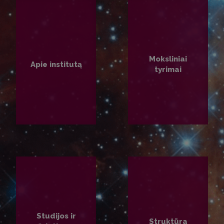
Moksliniai
Apie institutą
tyrimai
PLAČIAU
PLAČIAU
Studijos ir
Struktūra