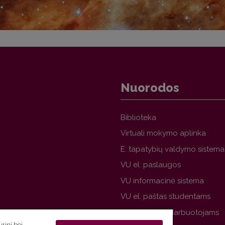
Nuorodos
Biblioteka
Virtuali mokymo aplinka
E. tapatybių valdymo sistema
VU el. paslaugos
VU informacinė sistema
VU el. paštas studentams
VU el. paštas darbuotojams
rinį bei