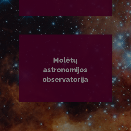
PLAČIAU
Molėtų
astronomijos
observatorija
PLAČIAU