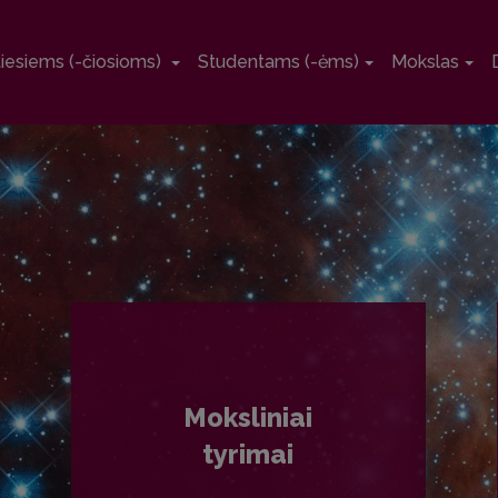
tiesiems (-čiosioms)
Studentams (-ėms)
Mokslas
Moksliniai
tyrimai