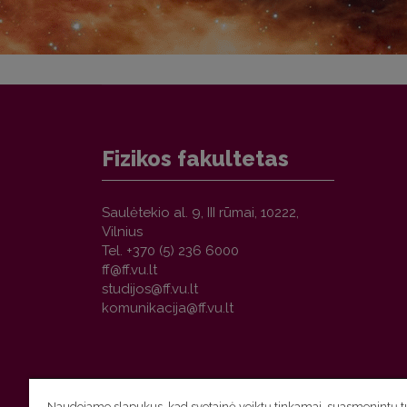
Fizikos fakultetas
Saulėtekio al. 9, III rūmai, 10222,
Vilnius
Tel. +370 (5) 236 6000
Naudojame slapukus, kad svetainė veiktų tinkamai, suasmenintų tu