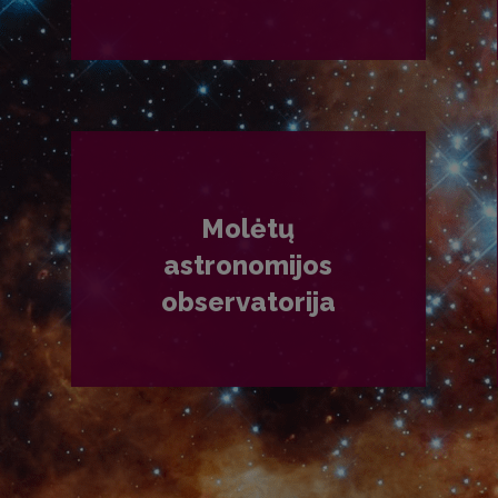
PLAČIAU
Molėtų
astronomijos
observatorija
PLAČIAU