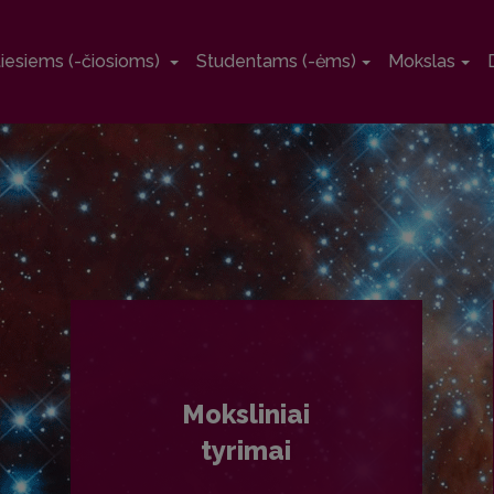
tiesiems (-čiosioms)
Studentams (-ėms)
Mokslas
Moksliniai
tyrimai