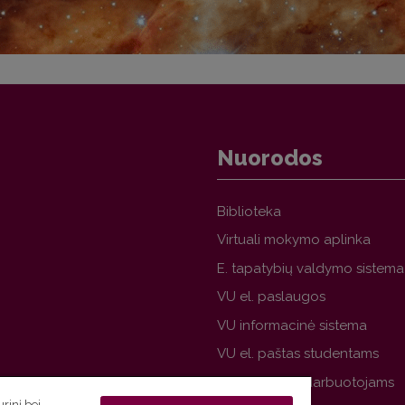
Nuorodos
Biblioteka
Virtuali mokymo aplinka
E. tapatybių valdymo sistema
VU el. paslaugos
VU informacinė sistema
VU el. paštas studentams
VU el. paštas darbuotojams
rinį bei