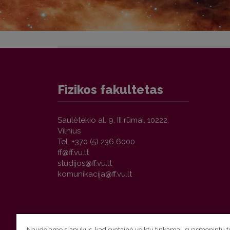
Fizikos fakultetas
Saulėtekio al. 9, III rūmai, 10222,
Vilnius
Tel. +370 (5) 236 6000
Naudojame slapukus, kad svetainė veiktų tinkamai, suasmenintų tu