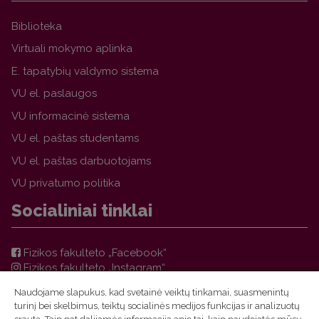
Biblioteka
Virtuali mokymo aplinka
E. tapatybių valdymo sistema
VU el. paslaugos
VU informacinė sistema
VU el. paštas studentams
VU el. paštas darbuotojams
VU privatumo politika
Socialiniai tinklai
Fizikos fakulteto „Facebook“
Fizikos fakulteto „Instagram“
Teorinės fizikos ir astronomijos instituto „Facebook“
Naudojame slapukus, kad svetainė veiktų tinkamai, suasmenintų
VU FF TFAI Molėtų astronomijos observatorijos
turinį bei skelbimus, teiktų socialinės medijos funkcijas ir analizuotų
„Facebook“