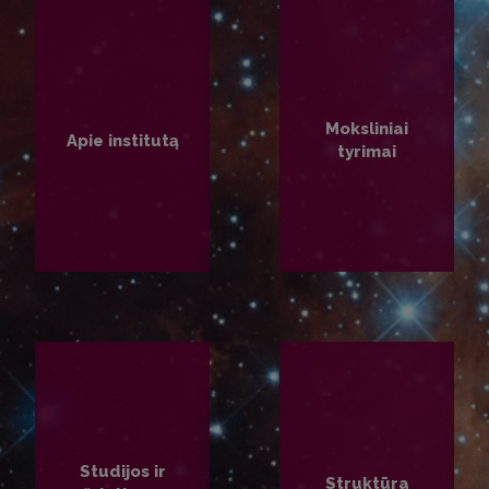
Moksliniai
Apie institutą
tyrimai
PLAČIAU
PLAČIAU
Studijos ir
Struktūra