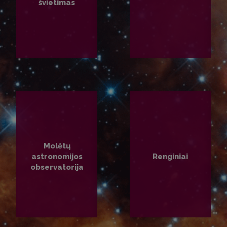
švietimas
PLAČIAU
PLAČIAU
Molėtų
astronomijos
Renginiai
observatorija
PLAČIAU
PLAČIAU