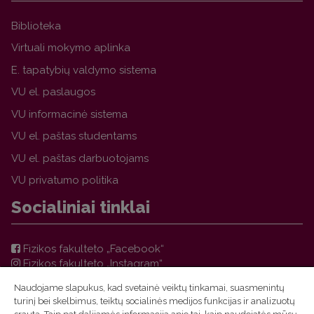
Biblioteka
Virtuali mokymo aplinka
E. tapatybių valdymo sistema
VU el. paslaugos
VU informacinė sistema
VU el. paštas studentams
VU el. paštas darbuotojams
VU privatumo politika
Socialiniai tinklai
Fizikos fakulteto „Facebook“
Fizikos fakulteto „Instagram“
Teorinės fizikos ir astronomijos instituto „Facebook“
Naudojame slapukus, kad svetainė veiktų tinkamai, suasmenintų
VU FF TFAI Molėtų astronomijos observatorijos
turinį bei skelbimus, teiktų socialinės medijos funkcijas ir analizuotų
„Facebook“