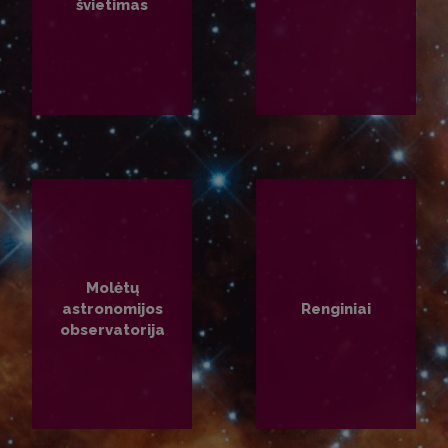
švietimas
PLAČIAU
PLAČIAU
Molėtų
astronomijos
Renginiai
observatorija
PLAČIAU
PLAČIAU