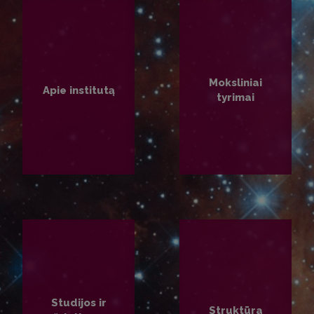
Moksliniai
Apie institutą
tyrimai
PLAČIAU
PLAČIAU
Studijos ir
Struktūra