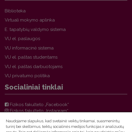
Biblioteka
Virtuali mokymo aplinka
E. tapatybių valdymo sistema
VU el. paslaugos
VU informacinė sistema
VU el. paštas studentams
VU el. paštas darbuotojams
VU privatumo politika
Socialiniai tinklai
Fizikos fakulteto „Facebook“
Fizikos fakulteto „Instagram“
Teorinės fizikos ir astronomijos instituto „Facebook“
Naudojame slapukus, kad svetainė veiktų tinkamai, suasmenintų
VU FF TFAI Molėtų astronomijos observatorijos
turinį bei skelbimus, teiktų socialinės medijos funkcijas ir analizuotų
„Facebook“