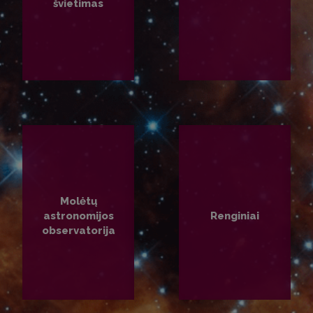
švietimas
PLAČIAU
PLAČIAU
Molėtų
astronomijos
Renginiai
observatorija
PLAČIAU
PLAČIAU