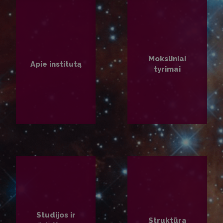
Moksliniai
Apie institutą
tyrimai
PLAČIAU
PLAČIAU
Studijos ir
Struktūra