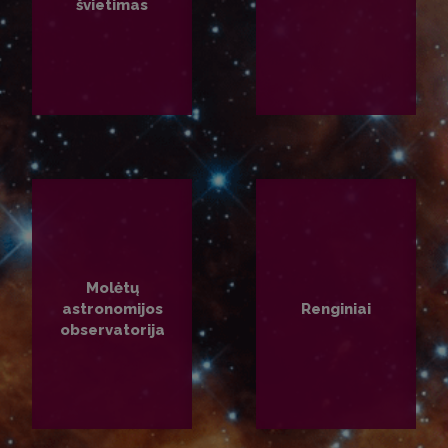
švietimas
PLAČIAU
PLAČIAU
Molėtų
astronomijos
Renginiai
observatorija
PLAČIAU
PLAČIAU