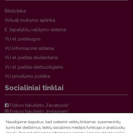
Biblioteka
Virtuali mokymo aplinka
E. tapatybių valdymo sistema
VU el. paslaugos
VU informacinė sistema
VU el. paštas studentams
VU el. paštas darbuotojams
VU privatumo politika
Socialiniai tinklai
Fizikos fakulteto „Facebook“
Fizikos fakulteto „Instagram“
Teorinės fizikos ir astronomijos instituto „Facebook“
Naudojame slapukus, kad svetainė veiktų tinkamai, suasmenintų
VU FF TFAI Molėtų astronomijos observatorijos
turinį bei skelbimus, teiktų socialinės medijos funkcijas ir analizuotų
„Facebook“