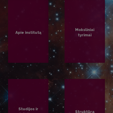
Moksliniai
Apie institutą
tyrimai
PLAČIAU
PLAČIAU
Studijos ir
Struktūra