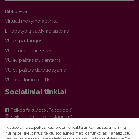
Biblioteka
Virtuali mokymo aplinka
E. tapatybių valdymo sistema
VU el. paslaugos
VU informacinė sistema
VU el. paštas studentams
VU el. paštas darbuotojams
VU privatumo politika
Socialiniai tinklai
Fizikos fakulteto „Facebook“
Fizikos fakulteto „Instagram“
Teorinės fizikos ir astronomijos instituto „Facebook“
Naudojame slapukus, kad svetainė veiktų tinkamai, suasmenintų
VU FF TFAI Molėtų astronomijos observatorijos
turinį bei skelbimus, teiktų socialinės medijos funkcijas ir analizuotų
„Facebook“