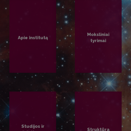
Moksliniai
Apie institutą
tyrimai
PLAČIAU
PLAČIAU
Studijos ir
Struktūra