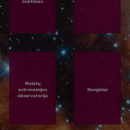
švietimas
PLAČIAU
PLAČIAU
Molėtų
astronomijos
Renginiai
observatorija
PLAČIAU
PLAČIAU