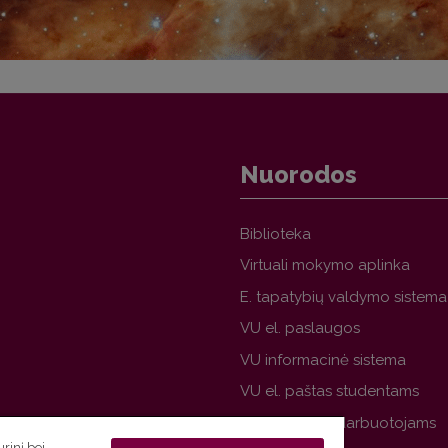
Nuorodos
Biblioteka
Virtuali mokymo aplinka
E. tapatybių valdymo sistema
VU el. paslaugos
VU informacinė sistema
VU el. paštas studentams
VU el. paštas darbuotojams
rinį bei