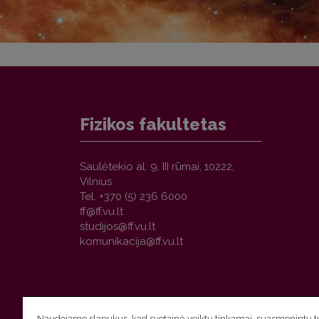
Fizikos fakultetas
Saulėtekio al. 9, III rūmai, 10222,
Vilnius
Tel. +370 (5) 236 6000
Naudojame slapukus, kad svetainė veiktų tinkamai, suasmenintų tu