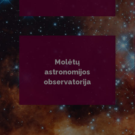
PLAČIAU
Molėtų
astronomijos
observatorija
PLAČIAU