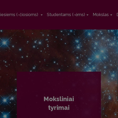
tiesiems (-čiosioms)
Studentams (-ėms)
Mokslas
Moksliniai
tyrimai