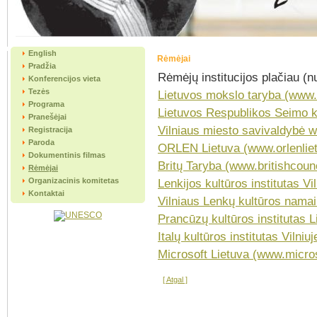
English
Rėmėjai
Pradžia
Rėmėjų institucijos plačiau (n
Konferencijos vieta
Tezės
Lietuvos mokslo taryba (www.l
Programa
Lietuvos Respublikos Seimo ka
Pranešėjai
Vilniaus
miesto savivaldybė ww
Registracija
Paroda
ORLEN Lietuva (www.orlenliet
Dokumentinis filmas
Britų Taryba (www.britishcounc
Rėmėjai
Organizacinis komitetas
Lenkijos kultūros institutas Vi
Kontaktai
Vilniaus Lenkų kultūros namai
Prancūzų kultūros institutas L
Italų kultūros institutas Vilniuj
Microsoft Lietuva (www.microso
[ Atgal ]