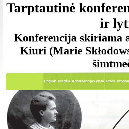
Tarptautinė konferen
ir l
Konferencija skiriama 
Kiuri (Marie Skłodows
šimtmeč
English
Pradžia
Konferencijos vieta
Tezės
Progr