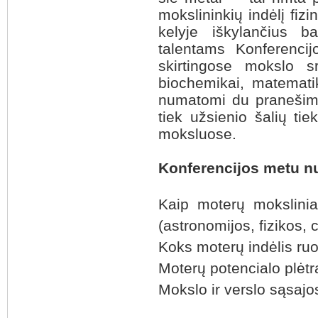
mokslininkių indėlį fiz
kelyje iškylančius ba
talentams Konferenci
skirtingose mokslo sr
biochemikai, matematik
numatomi du pranešimų t
tiek užsienio šalių ti
moksluose.
Konferencijos metu n
Kaip moterų moksliniai
(astronomijos, fizikos, 
Koks moterų indėlis ruoš
Moterų potencialo plėtra
Mokslo ir verslo sąsajo