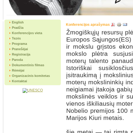
English
Konferencijos aprašymas
Pradžia
Žmogiškųjų resursų plė
Konferencijos vieta
Europos Sąjungos(ES) s
Tezės
Programa
ir mokslu grįstos eko
Pranešėjai
mokslo plėtra susju
Registracija
moterų talento panaud
Paroda
Dokumentinis filmas
Istoriškai susiklosč
Rėmėjai
įsitraukimą į mokslini
Organizacinis komitetas
moterų mokslininkių ind
Kontaktai
neigiamai įtakoja gabių
mokslinės veiklos ir su
vienos iškiliausių moter
Nobelio premijos 100 m
Marijos Kiuri metais.
šie metai — tai rimta 