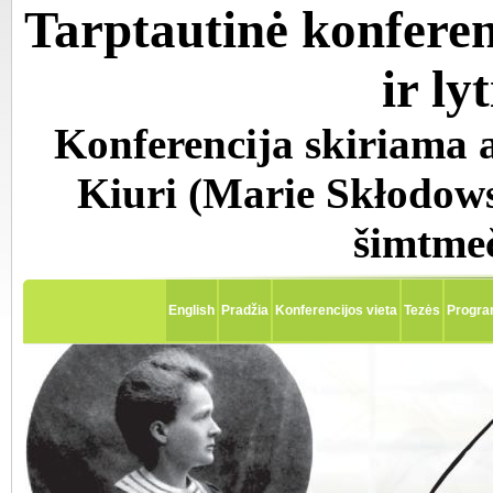
Tarptautinė konferen
ir l
Konferencija skiriama 
Kiuri (Marie Skłodows
šimtmeč
English
Pradžia
Konferencijos vieta
Tezės
Progr