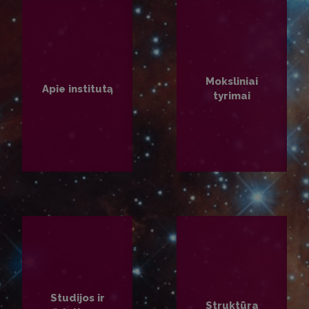
Moksliniai
Apie institutą
tyrimai
PLAČIAU
PLAČIAU
Studijos ir
Struktūra