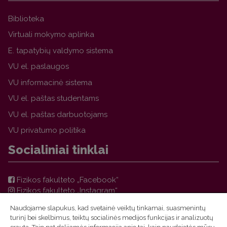
Biblioteka
Virtuali mokymo aplinka
E. tapatybių valdymo sistema
VU el. paslaugos
VU informacinė sistema
VU el. paštas studentams
VU el. paštas darbuotojams
VU privatumo politika
Socialiniai tinklai
Fizikos fakulteto „Facebook“
Fizikos fakulteto „Instagram“
Teorinės fizikos ir astronomijos instituto „Facebook“
Naudojame slapukus, kad svetainė veiktų tinkamai, suasmenintų
VU FF TFAI Molėtų astronomijos observatorijos
turinį bei skelbimus, teiktų socialinės medijos funkcijas ir analizuotų
„Facebook“