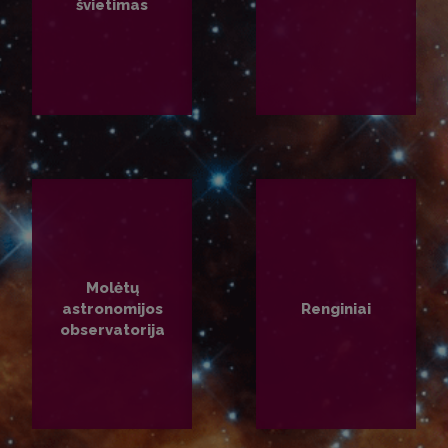
švietimas
PLAČIAU
PLAČIAU
Molėtų
astronomijos
Renginiai
observatorija
PLAČIAU
PLAČIAU