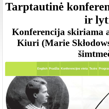
Tarptautinė konferen
ir l
Konferencija skiriama 
Kiuri (Marie Skłodows
šimtmeč
English
Pradžia
Konferencijos vieta
Tezės
Progr