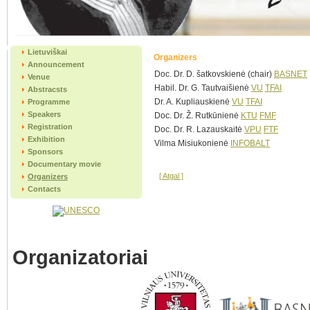
Lietuviškai
Organizers
Announcement
Doc. Dr. D. šatkovskienė (chair)
BASNET
Venue
Habil. Dr. G. Tautvaišienė
VU
TFAI
Abstracsts
Dr. A. Kupliauskienė
VU
TFAI
Programme
Speakers
Doc. Dr. Ž. Rutkūnienė
KTU
FMF
Registration
Doc. Dr. R. Lazauskaitė
VPU
FTF
Exhibition
Vilma Misiukonienė
INFOBALT
Sponsors
Documentary movie
[ Atgal ]
Organizers
Contacts
Organizatoriai