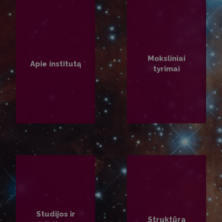
Moksliniai
Apie institutą
tyrimai
PLAČIAU
PLAČIAU
Studijos ir
Struktūra