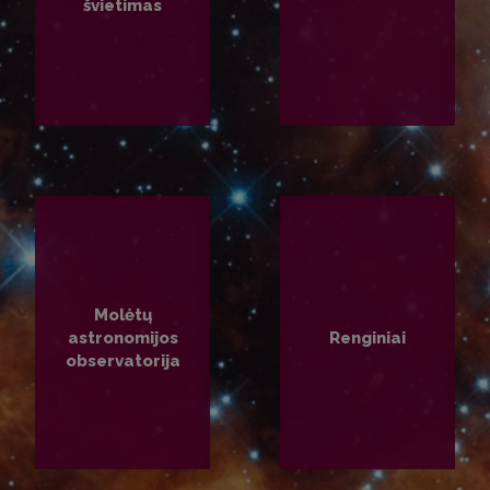
švietimas
PLAČIAU
PLAČIAU
Molėtų
astronomijos
Renginiai
observatorija
PLAČIAU
PLAČIAU