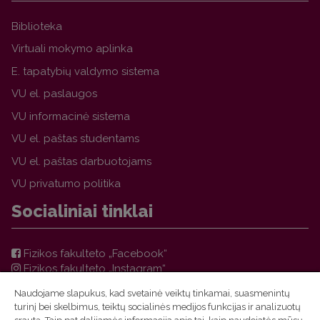
Biblioteka
Virtuali mokymo aplinka
E. tapatybių valdymo sistema
VU el. paslaugos
VU informacinė sistema
VU el. paštas studentams
VU el. paštas darbuotojams
VU privatumo politika
Socialiniai tinklai
Fizikos fakulteto „Facebook“
Fizikos fakulteto „Instagram“
Teorinės fizikos ir astronomijos instituto „Facebook“
Naudojame slapukus, kad svetainė veiktų tinkamai, suasmenintų
VU FF TFAI Molėtų astronomijos observatorijos
turinį bei skelbimus, teiktų socialinės medijos funkcijas ir analizuotų
„Facebook“