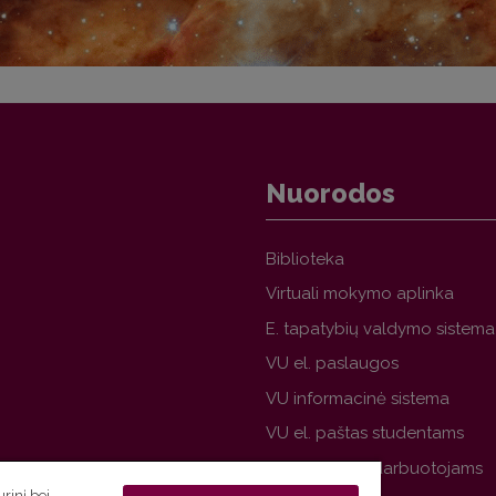
Nuorodos
Biblioteka
Virtuali mokymo aplinka
E. tapatybių valdymo sistema
VU el. paslaugos
VU informacinė sistema
VU el. paštas studentams
VU el. paštas darbuotojams
rinį bei