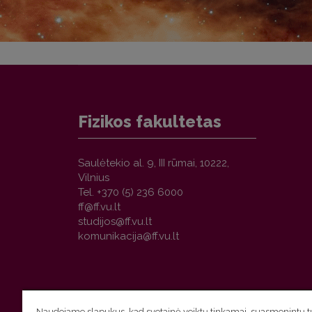
Fizikos fakultetas
Saulėtekio al. 9, III rūmai, 10222,
Vilnius
Tel. +370 (5) 236 6000
Naudojame slapukus, kad svetainė veiktų tinkamai, suasmenintų tu