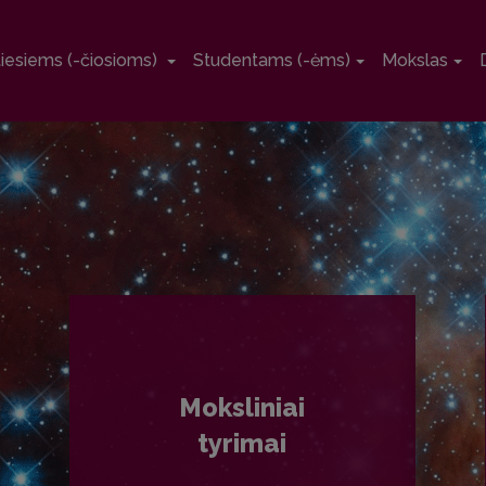
tiesiems (-čiosioms)
Studentams (-ėms)
Mokslas
Moksliniai
tyrimai