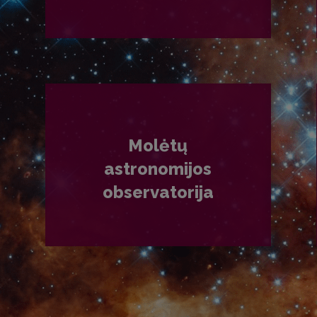
PLAČIAU
Molėtų
astronomijos
observatorija
PLAČIAU