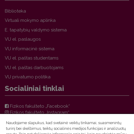
Biblioteka
Virtuali mokymo aplinka
E. tapatybių valdymo sistema
VU el. paslaugos
VU informacinė sistema
VU el. paštas studentams
VU el. paštas darbuotojams
VU privatumo politika
Socialiniai tinklai
Fizikos fakulteto „Facebook“
Fizikos fakulteto „Instagram“
Teorinės fizikos ir astronomijos instituto „Facebook“
Naudojame slapukus, kad svetainė veiktų tinkamai, suasmenintų
VU FF TFAI Molėtų astronomijos observatorijos
turinį bei skelbimus, teiktų socialinės medijos funkcijas ir analizuotų
„Facebook“