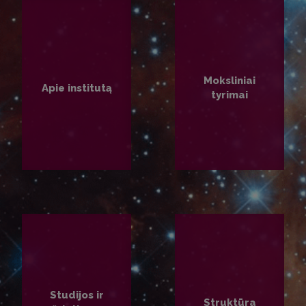
Moksliniai
Apie institutą
tyrimai
PLAČIAU
PLAČIAU
Studijos ir
Struktūra