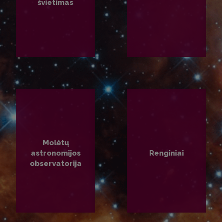
švietimas
PLAČIAU
PLAČIAU
Molėtų
astronomijos
Renginiai
observatorija
PLAČIAU
PLAČIAU