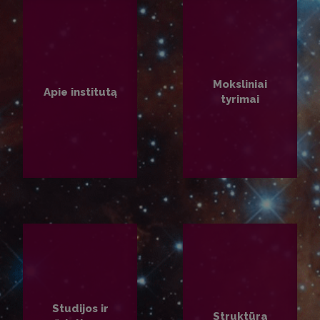
Moksliniai
Apie institutą
tyrimai
PLAČIAU
PLAČIAU
Studijos ir
Struktūra