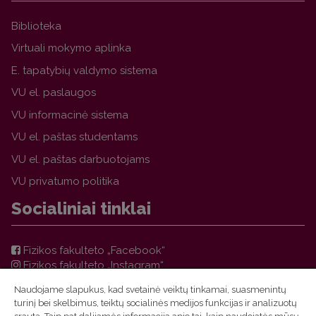
Biblioteka
Virtuali mokymo aplinka
E. tapatybių valdymo sistema
VU el. paslaugos
VU informacinė sistema
VU el. paštas studentams
VU el. paštas darbuotojams
VU privatumo politika
Socialiniai tinklai
Fizikos fakulteto „Facebook“
Fizikos fakulteto „Instagram“
Teorinės fizikos ir astronomijos instituto „Facebook“
Naudojame slapukus, kad svetainė veiktų tinkamai, suasmenintų
VU FF TFAI Molėtų astronomijos observatorijos
turinį bei skelbimus, teiktų socialinės medijos funkcijas ir analizuotų
„Facebook“