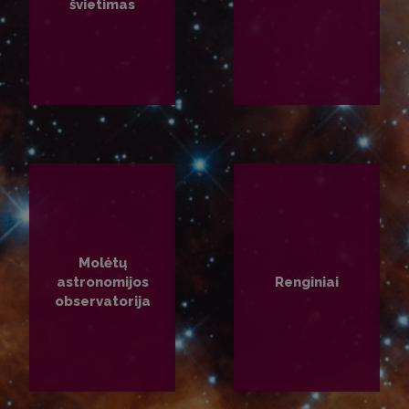
švietimas
PLAČIAU
PLAČIAU
Molėtų
astronomijos
Renginiai
observatorija
PLAČIAU
PLAČIAU