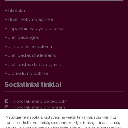
Biblioteka
Virtuali mokymo aplinka
E. tapatybių valdymo sistema
VU el. paslaugos
VU informacinė sistema
VU el. paštas studentams
VU el. paštas darbuotojams
VU privatumo politika
Socialiniai tinklai
Fizikos fakulteto „Facebook“
Fizikos fakulteto „Instagram“
Teorinės fizikos ir astronomijos instituto „Facebook“
Naudojame slapukus, kad svetainė veiktų tinkamai, suasmenintų
VU FF TFAI Molėtų astronomijos observatorijos
turinį bei skelbimus, teiktų socialinės medijos funkcijas ir analizuotų
„Facebook“