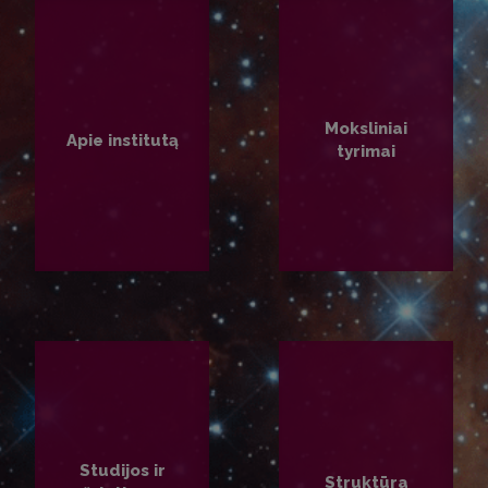
Moksliniai
Apie institutą
tyrimai
PLAČIAU
PLAČIAU
Studijos ir
Struktūra