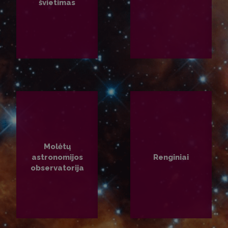
švietimas
PLAČIAU
PLAČIAU
Molėtų
astronomijos
Renginiai
observatorija
PLAČIAU
PLAČIAU